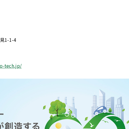
1-1-4
o-tech.jp/