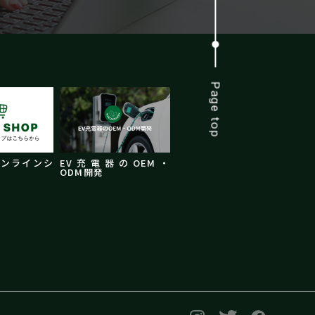
Page top
オンラインシ
EV充電器のOEM・
ODM開発